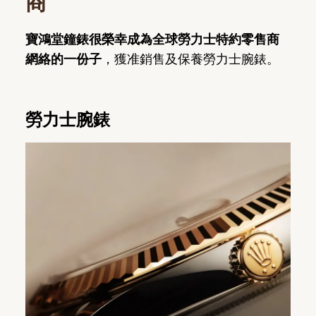
商
寶鴻堂鐘錶很榮幸成為全球勞力士特約零售商
網絡的一份子
，獲准銷售及保養勞力士腕錶。
勞力士腕錶