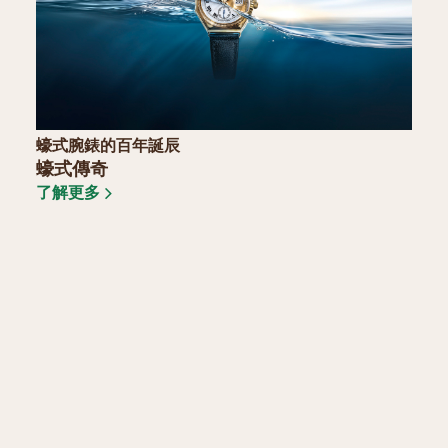
蠔式腕錶的百年誕辰
蠔式傳奇
了解更多