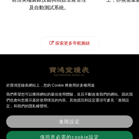
及自動測試系統。
探索更多帝舵腕錶
帝舵腕錶
帝舵品牌
聯絡我們
於寶鴻堂鐘表網站上，您的 Cookie 將會用於多種用途
我們希望您可以獲得網站的最佳使⽤體驗，並且不斷改進我們的網站。因此我
們也會向您展⽰基於使⽤情況的內容。其他資訊和設定選項可參見「進階設
定」和我們的隱私權聲明。
最
關
經
法
錶
聯
新
於
銷
律
店
絡
消
寶
品
聲
資
我
進階設定
息
鴻
牌
明
訊
們
堂
僅同意必需的cookie設定