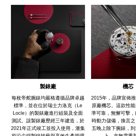
製錶廠
機芯
每枚帝舵腕錶均嚴格遵循品牌卓越
2015年，品牌宣佈
標準，並在位於瑞士力洛克（Le
原廠機芯。這款性能
Locle）的製錶廠進行組裝及全面
準可靠，無懈可擊，
測試。該製錶廠歷經三年建造，於
時動力儲備，換言之
2021年正式竣工並投入使用，滙集
五晚上除下腕錶，到
前沿尖端製錶技藝與高效生產管理
上，亦無需重