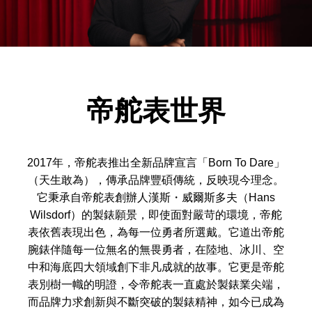
帝舵表世界
2017年，帝舵表推出全新品牌宣言「Born To Dare」
（天生敢為），傳承品牌豐碩傳統，反映現今理念。
它秉承自帝舵表創辦人漢斯・威爾斯多夫（Hans
Wilsdorf）的製錶願景，即使面對嚴苛的環境，帝舵
表依舊表現出色，為每一位勇者所選戴。它道出帝舵
腕錶伴隨每一位無名的無畏勇者，在陸地、冰川、空
中和海底四大領域創下非凡成就的故事。它更是帝舵
表別樹一幟的明證，令帝舵表一直處於製錶業尖端，
而品牌力求創新與不斷突破的製錶精神，如今已成為