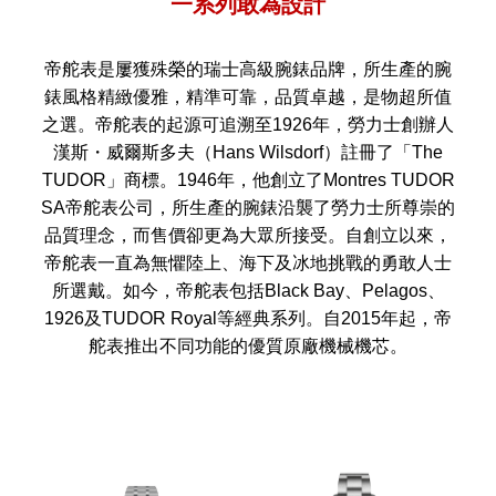
一系列敢為設計
帝舵表是屢獲殊榮的瑞士高級腕錶品牌，所生產的腕
錶風格精緻優雅，精準可靠，品質卓越，是物超所值
之選。帝舵表的起源可追溯至1926年，勞力士創辦人
漢斯・威爾斯多夫（Hans Wilsdorf）註冊了「The
TUDOR」商標。1946年，他創立了Montres TUDOR
SA帝舵表公司，所生產的腕錶沿襲了勞力士所尊崇的
品質理念，而售價卻更為大眾所接受。自創立以來，
帝舵表一直為無懼陸上、海下及冰地挑戰的勇敢人士
所選戴。如今，帝舵表包括Black Bay、Pelagos、
1926及TUDOR Royal等經典系列。自2015年起，帝
舵表推出不同功能的優質原廠機械機芯。