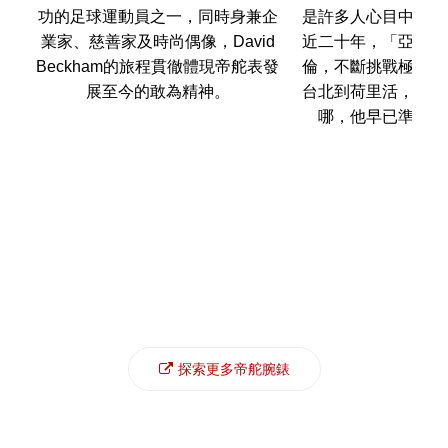
功的足球運動員之一，同時身兼企
是許多人心目中的偶
業家、慈善家及時尚偶像，David
近二十年，「亞洲流
Beckham的旅程貫徹體現帝舵表發
倫，不斷挑戰極限，
展至今的敢為精神。
台北到荷里活，無論
哪，他早已準備好
探索更多帝舵腕錶