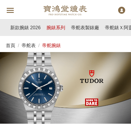
新款腕錶 2026
腕錶系列
帝舵表製錶廠
帝舵錶Ｘ阿
首頁
/
帝舵表
/
帝舵腕錶