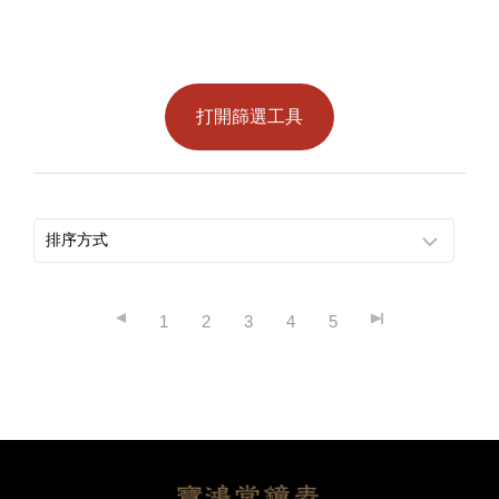
打開篩選工具
1
2
3
4
5