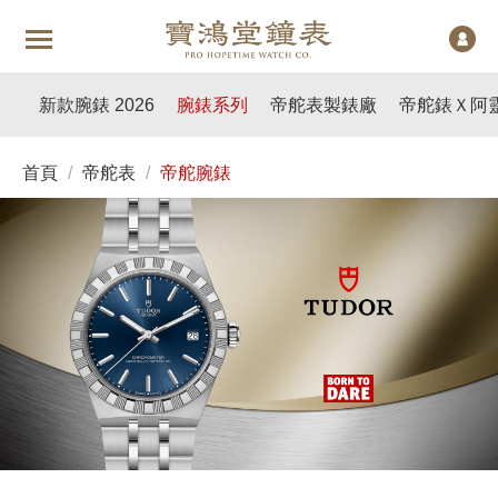
新款腕錶 2026
腕錶系列
帝舵表製錶廠
帝舵錶Ｘ阿
首頁
/
帝舵表
/
帝舵腕錶