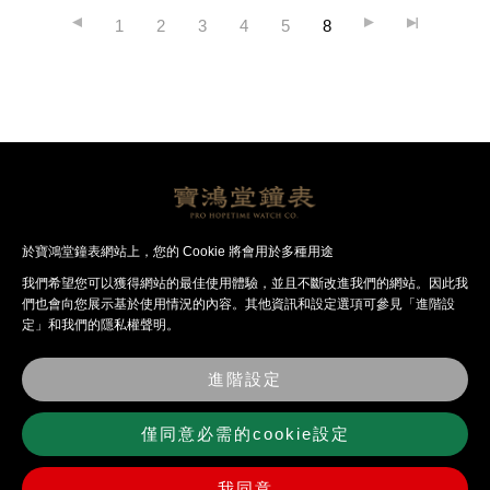
1
2
3
4
5
8
帝舵腕錶
帝舵品牌
聯絡我們
於寶鴻堂鐘表網站上，您的 Cookie 將會用於多種用途
我們希望您可以獲得網站的最佳使⽤體驗，並且不斷改進我們的網站。因此我
們也會向您展⽰基於使⽤情況的內容。其他資訊和設定選項可參見「進階設
定」和我們的隱私權聲明。
最
關
經
法
錶
聯
新
於
銷
律
店
絡
消
寶
品
聲
資
我
進階設定
息
鴻
牌
明
訊
們
堂
僅同意必需的cookie設定
我同意