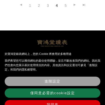
1
2
3
4
5
帝舵腕錶
帝舵品牌
聯絡我們
於寶鴻堂鐘表網站上，您的 Cookie 將會用於多種用途
我們希望您可以獲得網站的最佳使⽤體驗，並且不斷改進我們的網站。因此我
們也會向您展⽰基於使⽤情況的內容。其他資訊和設定選項可參見「進階設
定」和我們的隱私權聲明。
最
關
經
法
錶
聯
新
於
銷
律
店
絡
消
寶
品
聲
資
我
進階設定
息
鴻
牌
明
訊
們
堂
僅同意必需的cookie設定
我同意