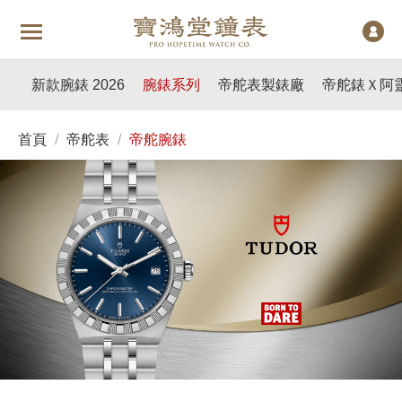
新款腕錶 2026
腕錶系列
帝舵表製錶廠
帝舵錶Ｘ阿
首頁
/
帝舵表
/
帝舵腕錶