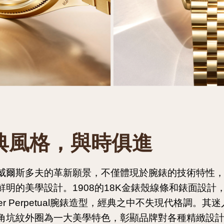
典風格，與時俱進
威爾斯多夫的革新願景，不僅體現於腕錶的技術特性
鮮明的美學設計。1908的18K金錶殼線條和錶面設計
ter Perpetual腕錶造型，經典之中不失現代格調。其
角坑紋外圈為一大美學特色，彰顯品牌對各種精緻設