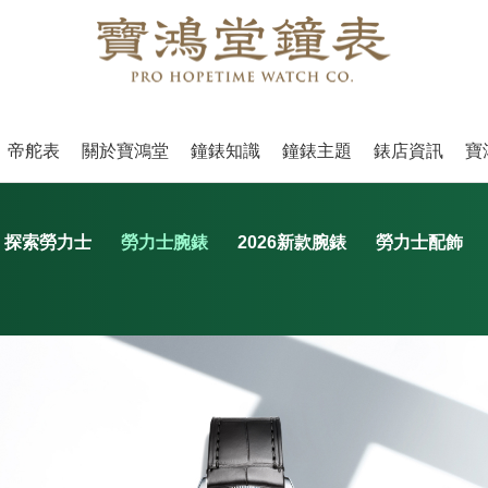
帝舵表
關於寶鴻堂
鐘錶知識
鐘錶主題
錶店資訊
寶
探索勞力士
勞力士腕錶
2026新款腕錶
勞力士配飾