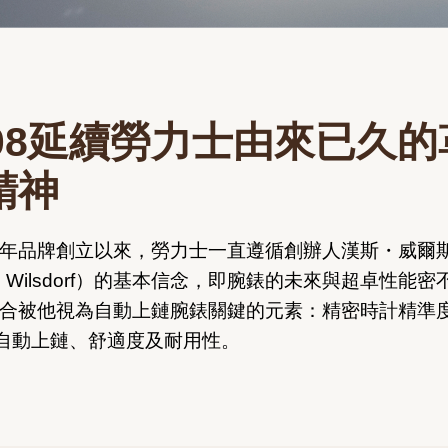
908延續勞力士由來已久的
精神
08年品牌創立以來，勞力士一直遵循創辦人漢斯・威爾
s Wilsdorf）的基本信念，即腕錶的未來與超卓性能
8融合被他視為自動上鏈腕錶關鍵的元素：精密時計精準
自動上鏈、舒適度及耐用性。