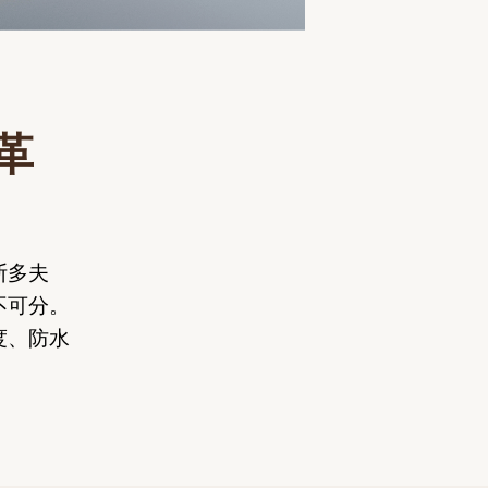
革
斯多夫
密不可分。
度、防水