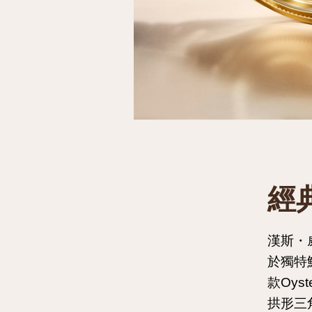
經
漢斯・
於獨特
款Oys
拱形三