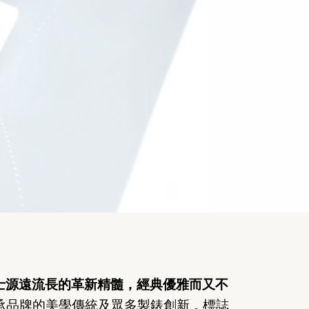
延續勞力士源遠流長的革新精髓，經典優雅而又不
承品牌的美學傳統及眾多製錶創新，標誌