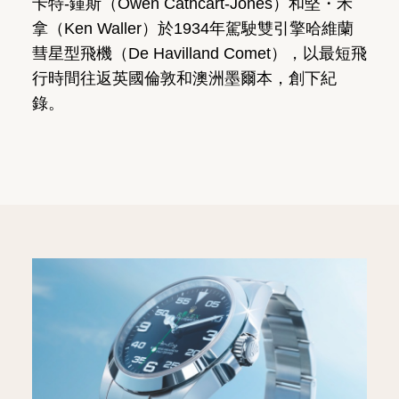
卡特-鍾斯（Owen Cathcart-Jones）和堅・禾
拿（Ken Waller）於1934年駕駛雙引擎哈維蘭
彗星型飛機（De Havilland Comet），以最短飛
行時間往返英國倫敦和澳洲墨爾本，創下紀
錄。