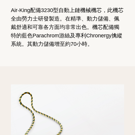
Air-King配備3230型自動上鏈機械機芯，此機芯
全由勞力士研發製造。在精準、動力儲備、佩
戴舒適和可靠各方面均非常出色。機芯配備獨
特的藍色Parachrom游絲及專利Chronergy擒縱
系統。其動力儲備增至約70小時。