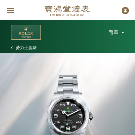
選單
勞力士腕錶