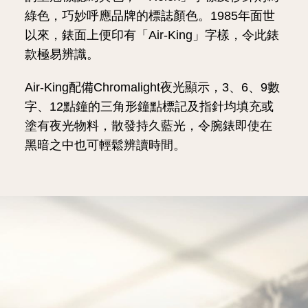
綠色，巧妙呼應品牌的標誌顏色。1985年面世
以來，錶面上便印有「Air-King」字樣，令此錶
款極易辨識。
Air-King配備Chromalight夜光顯示，3、6、9數
字、12點鐘的三角形鐘點標記及指針均填充或
塗有夜光物料，散發持久藍光，令腕錶即使在
黑暗之中也可輕鬆辨讀時間。