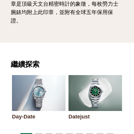
章是頂級天文台精密時計的象徵，每枚勞力士
腕錶均附上此印章，並附有全球五年保用保
證。
繼續探索
Day-Date
Datejust
Lad