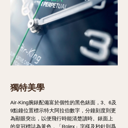
獨特美學
Air-King腕錶配備富於個性的黑色錶面，3、6及
9點鐘位置標示特大阿拉伯數字，分鐘刻度則更
為顯眼突出，以便飛行時能清楚讀時。錶面上
的皇冠標誌為黃色，「Rolex」字樣及秒針則爲