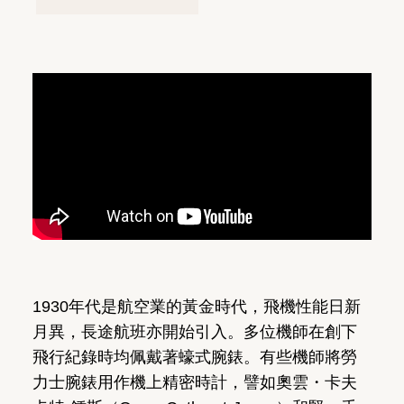
1930年代是航空業的黃金時代，飛機性能日新
月異，長途航班亦開始引入。多位機師在創下
飛行紀錄時均佩戴著蠔式腕錶。有些機師將勞
力士腕錶用作機上精密時計，譬如奧雲・卡夫