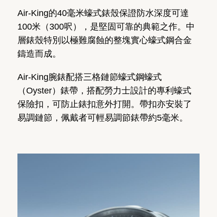
Air-King的40毫米蠔式錶殼保證防水深度可達
100米（300呎），是堅固可靠的典範之作。中
層錶殼特別以極難腐蝕的整塊實心蠔式鋼合金
鑄造而成。
Air-King腕錶配搭三格鏈節蠔式鋼蠔式
（Oyster）錶帶，搭配勞力士設計的專利蠔式
保險扣，可防止錶扣意外打開。帶扣亦安裝了
易調鏈節，佩戴者可輕易調節錶帶約5毫米。