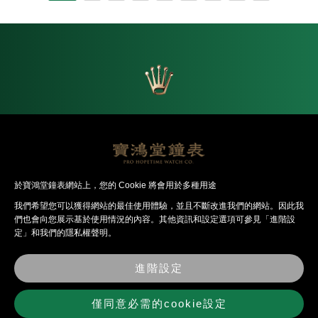
返回首頁
於寶鴻堂鐘表網站上，您的 Cookie 將會用於多種用途
我們希望您可以獲得網站的最佳使⽤體驗，並且不斷改進我們的網站。因此我
們也會向您展⽰基於使⽤情況的內容。其他資訊和設定選項可參見「進階設
定」和我們的隱私權聲明。
最
關
經
法
錶
聯
新
於
銷
律
店
絡
消
寶
品
聲
資
我
進階設定
息
鴻
牌
明
訊
們
堂
僅同意必需的cookie設定