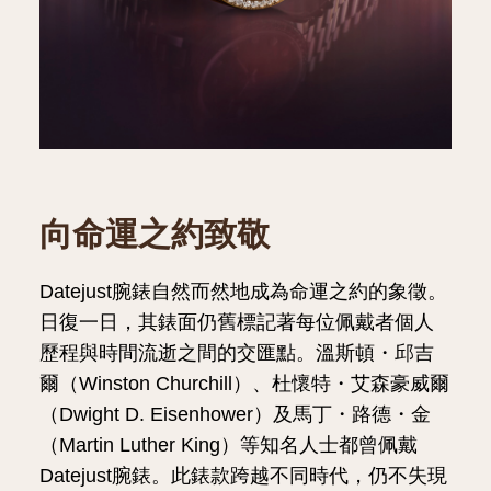
向命運之約致敬
Datejust腕錶自然而然地成為命運之約的象徵。
日復一日，其錶面仍舊標記著每位佩戴者個人
歷程與時間流逝之間的交匯點。溫斯頓・邱吉
爾（Winston Churchill）、杜懷特・艾森豪威爾
（Dwight D. Eisenhower）及馬丁・路德・金
（Martin Luther King）等知名人士都曾佩戴
Datejust腕錶。此錶款跨越不同時代，仍不失現