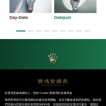
Day-Date
Datejust
Lad
返回首頁
於寶鴻堂鐘表網站上，您的 Cookie 將會用於多種用途
我們希望您可以獲得網站的最佳使⽤體驗，並且不斷改進我們的網站。因此我
們也會向您展⽰基於使⽤情況的內容。其他資訊和設定選項可參見「進階設