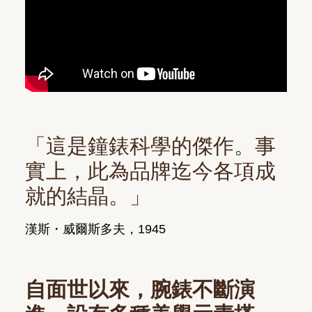
「這是鐘錶科學的傑作。事
實上，此為品牌迄今各項成
就的結晶。」
漢斯・威爾斯多夫，1945
自面世以來，腕錶不斷演