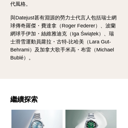
代風格。
與Datejust甚有淵源的勞力士代言人包括瑞士網
球傳奇羅傑・費達拿（Roger Federer）、波蘭
網球手伊加・絲維雅迪克（Iga Świątek）、瑞
士滑雪運動員蘿拉・古特-比哈美（Lara Gut-
Behrami）及加拿大歌手米高・布雷（Michael
Bublé）。
繼續探索