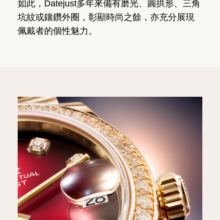
如此，Datejust多年來備有磨光、圓拱形、三角
坑紋或鑲鑽外圈，彰顯時尚之餘，亦充分展現
佩戴者的個性魅力。