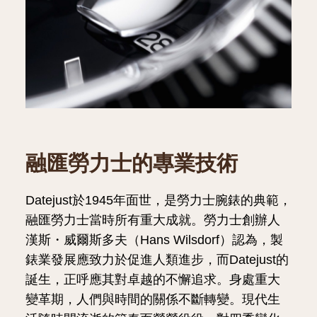
融匯勞力士的專業技術
Datejust於1945年面世，是勞力士腕錶的典範，
融匯勞力士當時所有重大成就。勞力士創辦人
漢斯・威爾斯多夫（Hans Wilsdorf）認為，製
錶業發展應致力於促進人類進步，而Datejust的
誕生，正呼應其對卓越的不懈追求。身處重大
變革期，人們與時間的關係不斷轉變。現代生