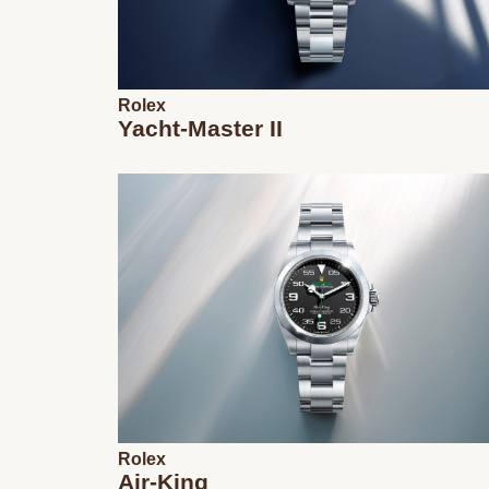
Rolex
Yacht-Master II
Rolex
Air-King