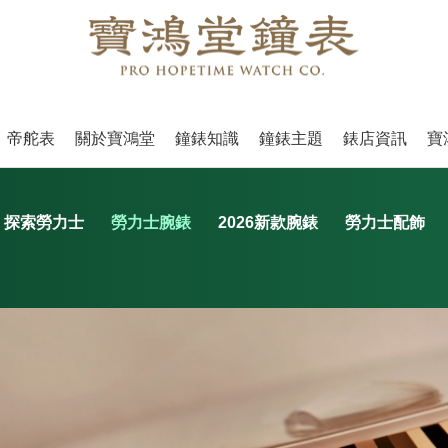
帝舵表
關於寶鴻堂
鐘錶知識
鐘錶主題
錶店資訊
寶
探索勞力士
勞力士腕錶
2026新款腕錶
勞力士配飾