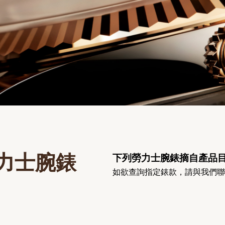
力士腕錶
下列勞力士腕錶摘自產品
如欲查詢指定錶款，請與我們聯