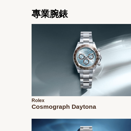
專業腕錶
Rolex
Cosmograph Daytona