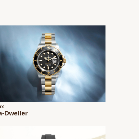
ex
a-Dweller