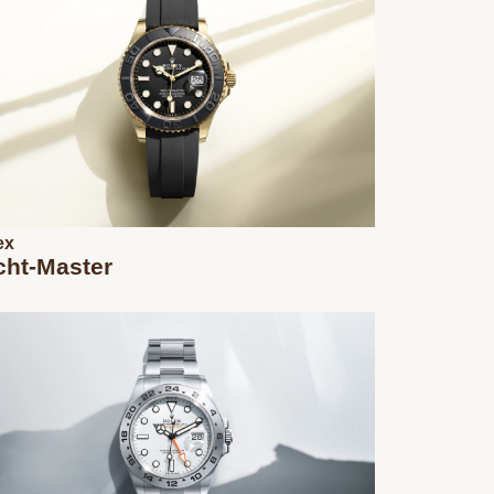
ex
cht‑Master