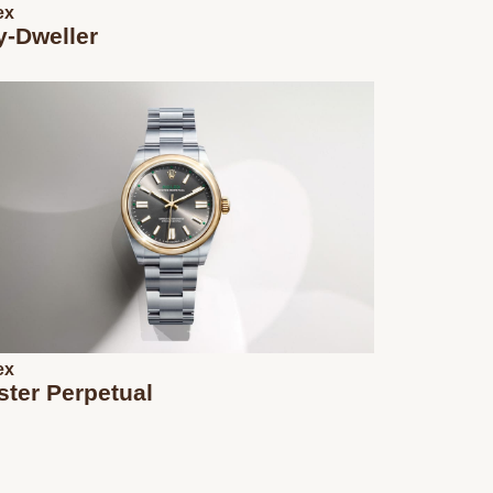
ex
y-Dweller
ex
ster Perpetual