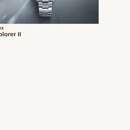
ex
lorer II