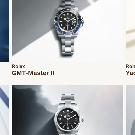
Rolex
Rol
GMT‑Master II
Ya