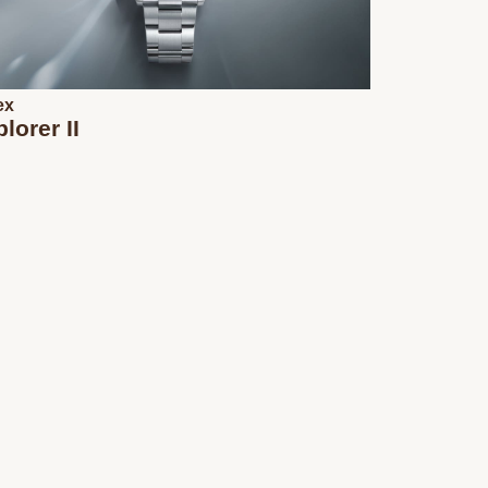
ex
lorer II