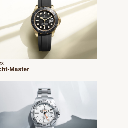
ex
cht‑Master