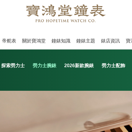
帝舵表
關於寶鴻堂
鐘錶知識
鐘錶主題
錶店資訊
寶
探索勞力士
勞力士腕錶
2026新款腕錶
勞力士配飾