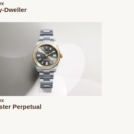
ex
y-Dweller
ex
ster Perpetual