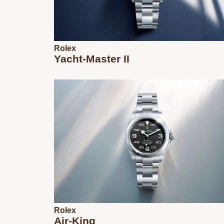
Rolex
Yacht-Master II
Rolex
Air-King