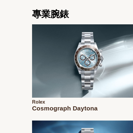
專業腕錶
Rolex
Cosmograph Daytona