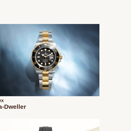
ex
a-Dweller