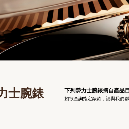
力士腕錶
下列勞力士腕錶摘自產品
如欲查詢指定錶款，請與我們聯