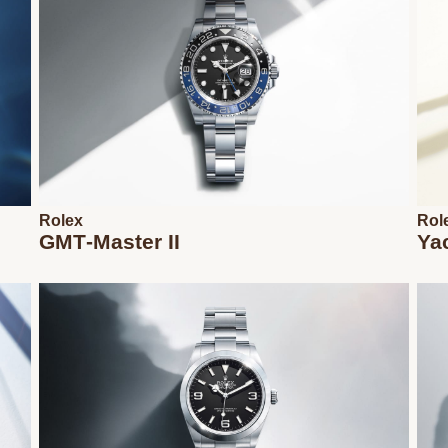
Rolex
Rol
GMT‑Master II
Ya